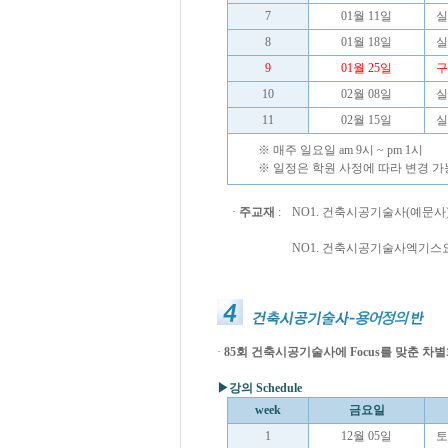
7
01월 11일
실
8
01월 18일
실
9
01월 25일
구
10
02월 08일
실
11
02월 15일
실
※ 매주 일요일 am 9시 ~ pm 1시
※ 일정은 학원 사정에 따라 변경 가
·
주교재
:
NO1. 건축시공기술사(예문사
NO1. 건축시공기술사엑기스
·
85회 건축시공기술사에 Focus를 맞춘 차별
▶
강의 Schedule
week
금요일
1
12월 05일
토