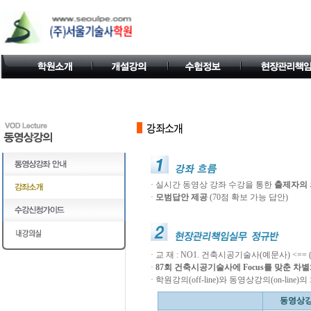
·
실시간 동영상 강좌 수강을 통한
출제자의 
·
모범답안 제공
(70점 확보 가능 답안)
·
교 재 : NO1. 건축시공기술사(예문사) <==
·
87회 건축시공기술사에 Focus를 맞춘 차별
·
학원강의(off-line)와 동영상강의(on-line)
동영상강의(