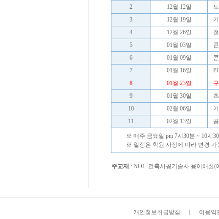
2
12월 12일
토
3
12월 19일
기
4
12월 26일
철
5
01월 03일
콘
6
01월 09일
콘
7
01월 16일
P
8
01월 23일
구
9
01월 30일
초
10
02월 06일
기
11
02월 13일
공
※ 매주 금요일 pm 7시30분 ~ 10시3
※ 일정은 학원 사정에 따라 변경 가
·
주교재
: NO1. 건축시공기술사 용어해설(
개인정보취급방침
이용약