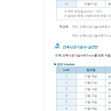
11
02월 07일
총
※ 매주 토요일 pm 6시 ~ 10시
※ 일정은 학원 사정에 따라 변경 가
·
주교재
:
NO1. 건축시공기술사(예문사
NO1. 건축시공기술사엑기스
·
87회 건축시공기술사에 Focus를 맞춘 차별
▶
강의 Schedule
week
일요일
1
11월 30일
실
2
12월 07일
실
3
12월 14일
실
4
12월 21일
실
5
12월 28일
실
6
01월 04일
실