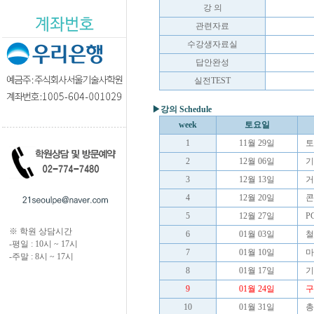
강 의
관련자료
수강생자료실
답안완성
실전TEST
▶강의 Schedule
week
토요일
1
11월 29일
토
2
12월 06일
기
3
12월 13일
거
4
12월 20일
콘
5
12월 27일
P
※ 학원 상담시간
6
01월 03일
철
-평일 : 10시 ~ 17시
7
01월 10일
마
-주말 : 8시 ~ 17시
8
01월 17일
기
9
01월 24일
구
10
01월 31일
총